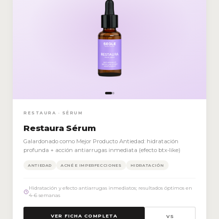
RESTAURA · SÉRUM
Restaura Sérum
Galardonado como Mejor Producto Antiedad: hidratación
profunda + acción antiarrugas inmediata (efecto btx-like)
ANTIEDAD
ACNÉ E IMPERFECCIONES
HIDRATACIÓN
Hidratación y efecto antiarrugas inmediatos; resultados óptimos en
4–6 semanas
VER FICHA COMPLETA
VS