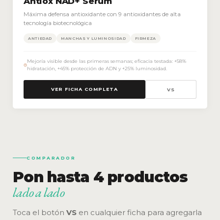
Antiox NAD+ Serum
Máxima defensa antioxidante con 9 antioxidantes de alta
tecnología biotecnológica
ANTIEDAD
MANCHAS Y LUMINOSIDAD
FIRMEZA
Mejoría visible desde las primeras semanas; eficacia testada: +58%
hidratación, +45% protección de ADN y +25% luminosidad.
VER FICHA COMPLETA
VS
COMPARADOR
Pon hasta 4 productos
lado a lado
Toca el botón
VS
en cualquier ficha para agregarla