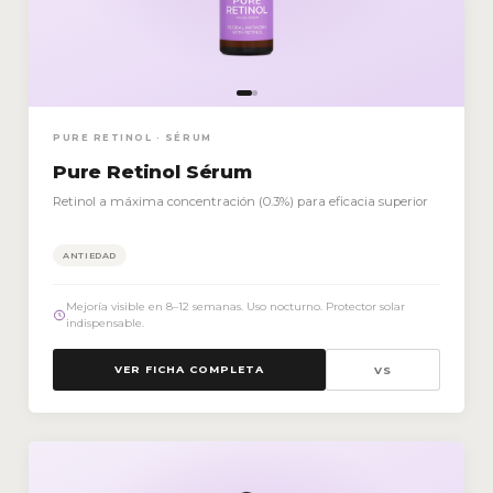
PURE RETINOL · SÉRUM
Pure Retinol Sérum
Retinol a máxima concentración (0.3%) para eficacia superior
ANTIEDAD
Mejoría visible en 8–12 semanas. Uso nocturno. Protector solar
indispensable.
VER FICHA COMPLETA
VS