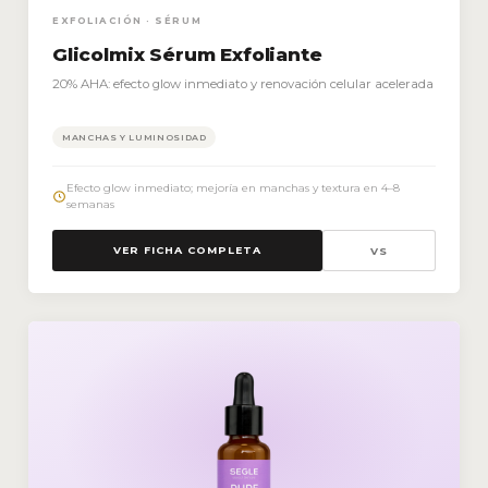
EXFOLIACIÓN · SÉRUM
Glicolmix Sérum Exfoliante
20% AHA: efecto glow inmediato y renovación celular acelerada
MANCHAS Y LUMINOSIDAD
Efecto glow inmediato; mejoría en manchas y textura en 4–8
semanas
VER FICHA COMPLETA
VS