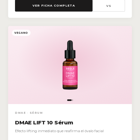
VER FICHA COMPLETA
VS
VEGANO
DMAE · SÉRUM
DMAE LIFT 10 Sérum
Efecto lifting inmediato que reafirma el óvalo facial