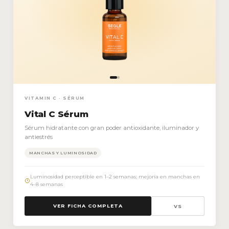
VITAMIN C · SÉRUM
Vital C Sérum
Sérum hidratante con gran poder antioxidante, iluminador y
antiestrés
MANCHAS Y LUMINOSIDAD
Luminosidad perceptible en 1–2 semanas; mejoría en manchas en
4–8 semanas
VER FICHA COMPLETA
VS