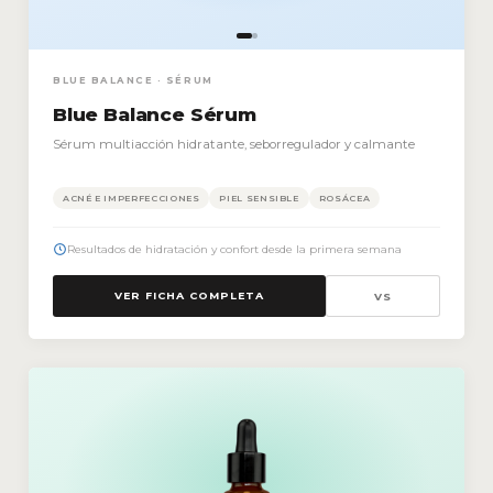
BLUE BALANCE · SÉRUM
Blue Balance Sérum
Sérum multiacción hidratante, seborregulador y calmante
ACNÉ E IMPERFECCIONES
PIEL SENSIBLE
ROSÁCEA
Resultados de hidratación y confort desde la primera semana
VER FICHA COMPLETA
VS