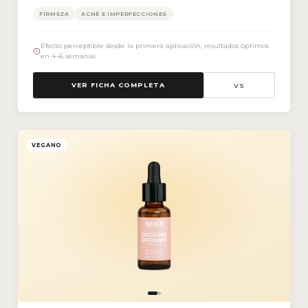
FIRMEZA
ACNÉ E IMPERFECCIONES
Efecto perceptible desde la primera aplicación; resultados óptimos
en 4–6 semanas
VER FICHA COMPLETA
VS
VEGANO