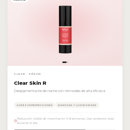
CLEAR · SÉRUM
Clear Skin R
Despigmentante de noche con retinoides de alta eficacia
ACNÉ E IMPERFECCIONES
MANCHAS Y LUMINOSIDAD
Reducción visible de manchas en 4–8 semanas. Usar protector solar
durante el día.