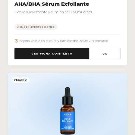
AHA/BHA Sérum Exfoliante
Exfolia suavemente y elimina células muertas
ACNÉ E IMPERFECCIONES
Mejoría visible en textura y luminosidad desde 2–4 semanas
VER FICHA COMPLETA
VS
VEGANO