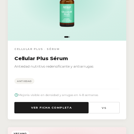
CELLULAR PLUS · SÉRUM
Cellular Plus Sérum
Antiedad nutritivo redensificante y antiarrugas
ANTIEDAD
Mejoría visible en densidad y arrugas en 4–8 semanas
VER FICHA COMPLETA
VS
VEGANO