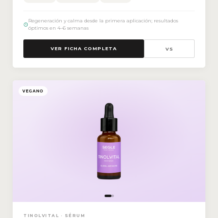
Regeneración y calma desde la primera aplicación; resultados
óptimos en 4–6 semanas
VER FICHA COMPLETA
VS
VEGANO
TINOLVITAL · SÉRUM