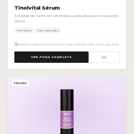
Tinolvital Sérum
Antiedad de noche con retinoides suaves ideal para iniciarse en
retinol
ANTIEDAD
PIEL SENSIBLE
Mejoría visible en 6–8 semanas. Usar protector solar al día siguiente.
VER FICHA COMPLETA
VS
VEGANO