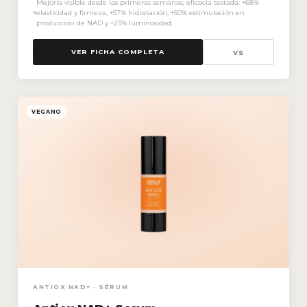
Mejoría visible desde las primeras semanas; eficacia testada: +68%
elasticidad y firmeza, +57% hidratación, +50% estimulación en
producción de NAD y +25% luminosidad.
VER FICHA COMPLETA
VS
VEGANO
ANTIOX NAD+ · SÉRUM