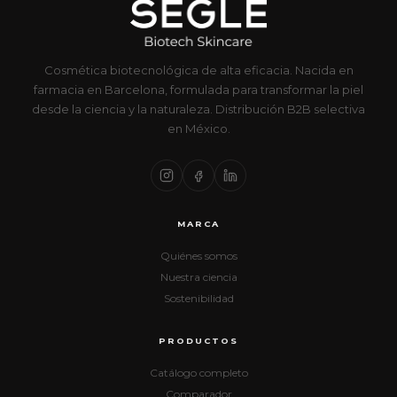
Cosmética biotecnológica de alta eficacia. Nacida en
farmacia en Barcelona, formulada para transformar la piel
desde la ciencia y la naturaleza. Distribución B2B selectiva
en México.
MARCA
Quiénes somos
Nuestra ciencia
Sostenibilidad
PRODUCTOS
Catálogo completo
Comparador