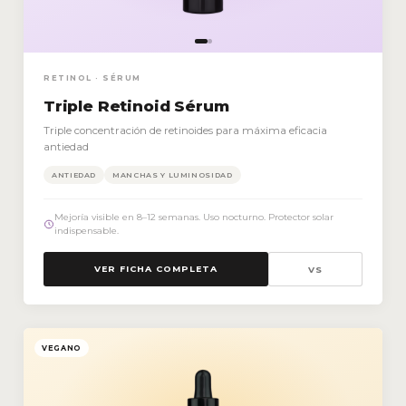
RETINOL · SÉRUM
Triple Retinoid Sérum
Triple concentración de retinoides para máxima eficacia
antiedad
ANTIEDAD
MANCHAS Y LUMINOSIDAD
Mejoría visible en 8–12 semanas. Uso nocturno. Protector solar
indispensable.
VER FICHA COMPLETA
VS
VEGANO