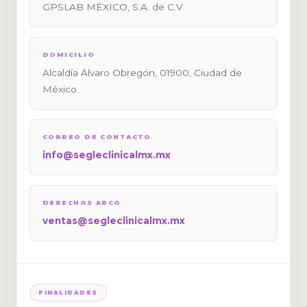
GPSLAB MÉXICO, S.A. de C.V.
DOMICILIO
Alcaldía Álvaro Obregón, 01900, Ciudad de
México.
CORREO DE CONTACTO
info@segleclinicalmx.mx
DERECHOS ARCO
ventas@segleclinicalmx.mx
FINALIDADES